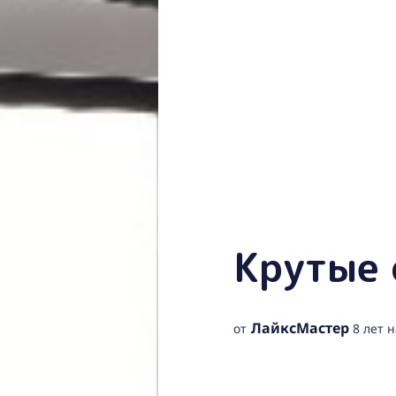
Крутые
ЛайкcМастер
от
8 лет 