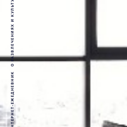
ИНТЕРНЕТ-ЕЖЕДНЕВНИК О РАЗВЛЕЧЕНИЯХ И КУЛЬТУРНОЙ ЖИЗНИ УФЫ. О СОБЫТИЯХ, МЕСТАХ И ЛЮДЯХ.