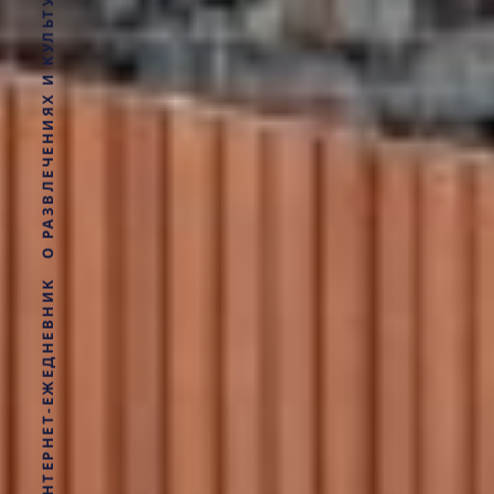
ИНТЕРНЕТ-ЕЖЕДНЕВНИК О РАЗВЛЕЧЕНИЯХ И КУЛЬТУРНОЙ ЖИЗНИ УФЫ. О СОБЫТИЯХ, МЕСТАХ И ЛЮДЯХ.