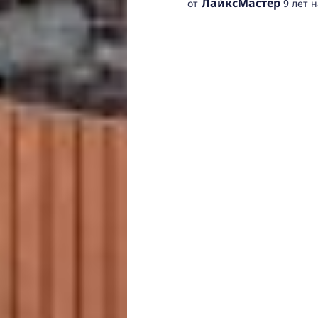
ЛайкcМастер
от
9 лет 