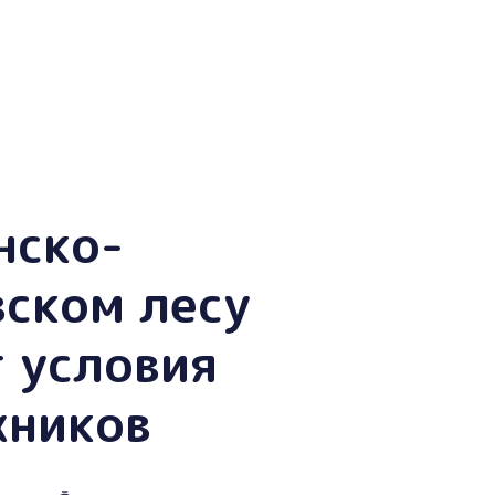
нско-
ском лесу
 условия
жников