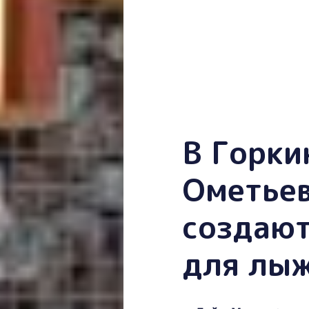
В Горки
Ометьев
создают
для лы